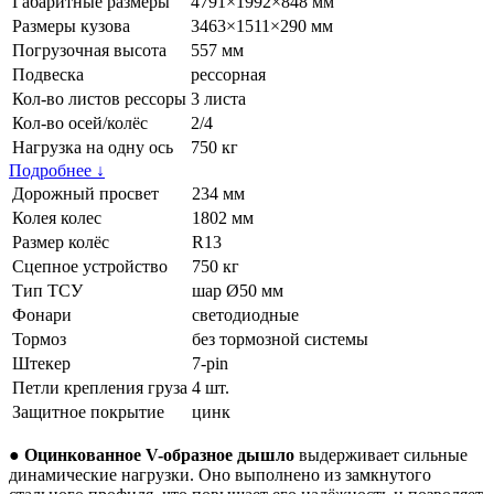
Габаритные размеры
4791×1992×848 мм
Размеры кузова
3463×1511×290 мм
Погрузочная высота
557 мм
Подвеска
рессорная
Кол-во листов рессоры
3 листа
Кол-во осей/колёс
2/4
Нагрузка на одну ось
750 кг
Подробнее
↓
Дорожный просвет
234 мм
Колея колес
1802 мм
Размер колёс
R13
Сцепное устройство
750 кг
Тип ТСУ
шар Ø50 мм
Фонари
светодиодные
Тормоз
без тормозной системы
Штекер
7-pin
Петли крепления груза
4 шт.
Защитное покрытие
цинк
●
Оцинкованное
V-образное
дышло
выдерживает сильные
динамические нагрузки. Оно выполнено из замкнутого