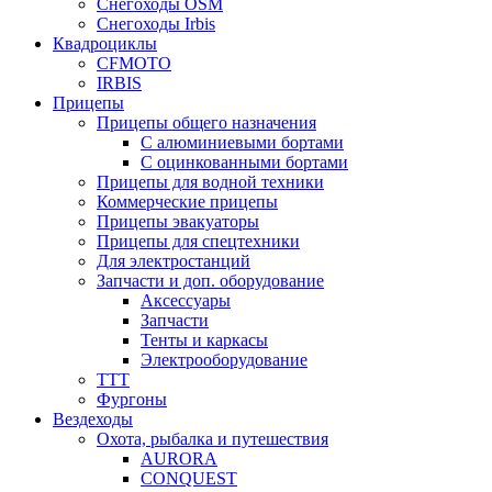
Снегоходы OSM
Снегоходы Irbis
Квадроциклы
CFMOTO
IRBIS
Прицепы
Прицепы общего назначения
С алюминиевыми бортами
С оцинкованными бортами
Прицепы для водной техники
Коммерческие прицепы
Прицепы эвакуаторы
Прицепы для спецтехники
Для электростанций
Запчасти и доп. оборудование
Аксессуары
Запчасти
Тенты и каркасы
Электрооборудование
ТТТ
Фургоны
Вездеходы
Охота, рыбалка и путешествия
AURORA
CONQUEST