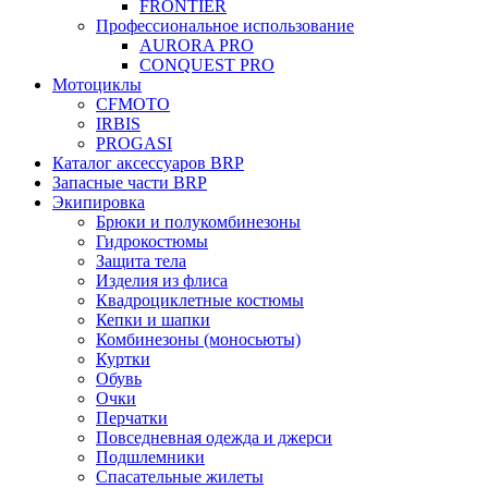
FRONTIER
Профессиональное использование
AURORA PRO
CONQUEST PRO
Мотоциклы
CFMOTO
IRBIS
PROGASI
Каталог аксессуаров BRP
Запасные части BRP
Экипировка
Брюки и полукомбинезоны
Гидрокостюмы
Защита тела
Изделия из флиса
Квадроциклетные костюмы
Кепки и шапки
Комбинезоны (моносьюты)
Куртки
Обувь
Очки
Перчатки
Повседневная одежда и джерси
Подшлемники
Спасательные жилеты