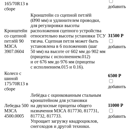
165/70R13 в
добавить
сборе
Кронштейн со сцепной петлёй
(Ø90 мм) и удлинителем проводки,
для регулировки высоты
Кронштейн
расположения сцепного устройства
31500 Р
со сцепной
относительно высоты установки ТСУ
петлёй 90
тягача. Сцепная петля может быть
МЗСА
установлена в 6 положениях (шаг
добавить
3907.0604
50 мм) на высоте от 602 мм до 902 мм
(прицепы с исполнением.012)
и от 676 мм до 976 мм (прицепы
с исполнением.015 и 0.16).
Колесо с
6500 Р
шиной
175/70R13 в
добавить
сборе
Лебёдка с оцинкованным стальным
кронштейном для установки
11000 Р
Лебедка 500
на двухосные прицепы общего
МЗСА
назначения МЗСА 817730, 817731,
4500.0005
817732, 817733.
добавить
Упрощает загрузку квадроциклов,
снегоходов и другой техники.