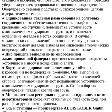
стального профиля, что повышает его надёжность и позволяет
уберечь жгут электропроводки от внешних повреждений.
Оборудовано съёмной подставкой, страховочными цепями
и держателем штекера.
●
Оцинкованная стальная рама собрана на болтовых
соединениях
, что обеспечивает точность и надёжность
креплений конструкции, повышает её устойчивость
к динамическим и ударным нагрузкам, и исключает
ослабление металла в местах соединения. В случае
механических повреждений оно позволяет осуществить
быструю замену деталей, избегая возникновения термических
повреждений цинкового покрытия при их монтаже.
●
Дно прицепа выполнено из многослойной
ламинированной фанеры
с противоскользящим покрытием.
Устойчиво к износу и воздействию влаги.
●
Борта из анодированного алюминия
устойчивы
к коррозии и не подвержены ржавчине. Они выполнены
из замкнутого профиля с рёбрами жёсткости по внешней
стороне, благодаря чему имеют повышенную устойчивость
к динамическим и ударным нагрузкам. Стойки бортов
оборудованы петлями крепления груза.
●
Многолистовая рессорная подвеска с гидравлическими
амортизаторами
сохраняет стабильную плавность хода при
разной загруженности прицепа.
●
Ось и ступицы — производство ALOIS KOBER Gmbh