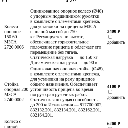
Оцинкованное опорное колесо (Ø48)
с упорным подшипником рукоятки,
в комплекте с элементами крепежа,
Колесо
для установки на прицепы МЗСА
3400 Р
опорное
с полной массой до 750
150.60
кг. Регулируется по высоте,
МЗСА
обеспечивает горизонтальное
добавить
2720.0006
положение прицепа и облегчает его
перемещение без тягача.
Статическая нагрузка — до 150 кг
Динамическая нагрузка — до 90 кг
Оцинкованная опорная стойка (Ø48),
в комплекте с элементами крепежа,
для установки на раму прицепов
Стойка
общего назначения. Обеспечивает
4100 Р
опорная 200
устойчивость прицепа во время
МЗСА
погрузо-разгрузочных работ.
добавить
2740.0002
Статическая несущая способность —
до 200 кгИсключения — 817700.002,
832132.201, 832134.201, 832162.201,
832164.201.
Колесо с
6200 Р
шиной