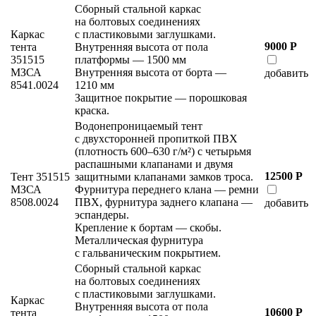
Сборный стальной каркас
на болтовых соединениях
Каркас
с пластиковыми заглушками.
9000 Р
тента
Внутренняя высота от пола
351515
платформы — 1500 мм
МЗСА
Внутренняя высота от борта —
добавить
8541.0024
1210 мм
Защитное покрытие — порошковая
краска.
Водонепроницаемый тент
с двухсторонней пропиткой ПВХ
(плотность 600–630 г/м²) с четырьмя
распашными клапанами и двумя
12500 Р
Тент 351515
защитными клапанами замков троса.
МЗСА
Фурнитура переднего клана — ремни
8508.0024
ПВХ, фурнитура заднего клапана —
добавить
эспандеры.
Крепление к бортам — скобы.
Металлическая фурнитура
с гальваническим покрытием.
Сборный стальной каркас
на болтовых соединениях
с пластиковыми заглушками.
Каркас
Внутренняя высота от пола
10600 Р
тента