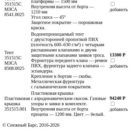
платформы — 1500 мм
351515С
Внутренняя высота от борта —
МЗСА
добавить
1210 мм
8541.0025
Угол скоса — 45°
Защитное покрытие — порошковая
краска.
Водонепроницаемый тент
с двухсторонней пропиткой ПВХ
(плотность 600–630 г/м²) с четырьмя
распашными клапанами и двумя
Тент
13300 Р
защитными клапанами замков троса.
351515С
Фурнитура переднего клана — ремни
МЗСА
ПВХ, фурнитура заднего клапана —
добавить
8508.0025
эспандеры.
Крепление к бортам — скобы.
Металлическая фурнитура
с гальваническим покрытием.
Пластиковая крышка
94240 Р
Пластиковая
с аэродинамическим скосом. Газовые
крышка
упоры и замки в комплекте.
351515.001
Внутренняя высота от борта
добавить
прицепа — 1200 мм. Цвет — белый.
© Снежный Барс, 2016-2026