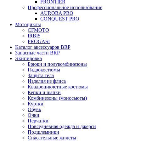
FRONTIER
Профессиональное использование
AURORA PRO
CONQUEST PRO
Мотоциклы
CFMOTO
IRBIS
PROGASI
Каталог аксессуаров BRP
Запасные части BRP
Экипировка
Брюки и полукомбинезоны
Гидрокостюмы
Защита тела
Изделия из флиса
Квадроциклетные костюмы
Кепки и шапки
Комбинезоны (моносьюты)
Куртки
Обувь
Очки
Перчатки
Повседневная одежда и джерси
Подшлемники
Спасательные жилеты