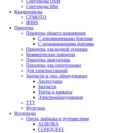
Снегоходы OSM
Снегоходы Irbis
Квадроциклы
CFMOTO
IRBIS
Прицепы
Прицепы общего назначения
С алюминиевыми бортами
С оцинкованными бортами
Прицепы для водной техники
Коммерческие прицепы
Прицепы эвакуаторы
Прицепы для спецтехники
Для электростанций
Запчасти и доп. оборудование
Аксессуары
Запчасти
Тенты и каркасы
Электрооборудование
ТТТ
Фургоны
Вездеходы
Охота, рыбалка и путешествия
AURORA
CONQUEST