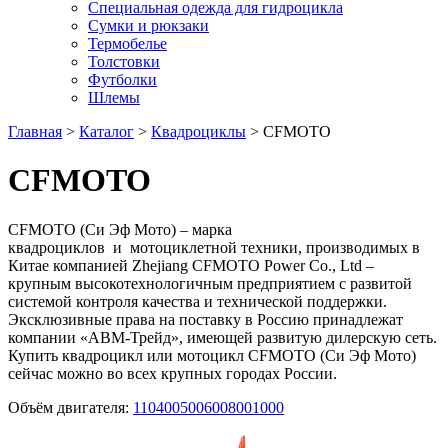
Специальная одежда для гидроцикла
Сумки и рюкзаки
Термобелье
Толстовки
Футболки
Шлемы
Главная
>
Каталог
>
Квадроциклы
> CFMOTO
CFMOTO
CFMOTO (Си Эф Мото) – марка
квадроциклов и мотоциклетной техники, производимых в
Китае компанией Zhejiang CFMOTO Power Co., Ltd –
крупным высокотехнологичным предприятием с развитой
системой контроля качества и технической поддержки.
Эксклюзивные права на поставку в Россию принадлежат
компании «АВМ-Трейд», имеющей развитую дилерскую сеть.
Купить квадроцикл или мотоцикл CFMOTO (Си Эф Мото)
сейчас можно во всех крупных городах России.
Объём двигателя:
110
400
500
600
800
1000