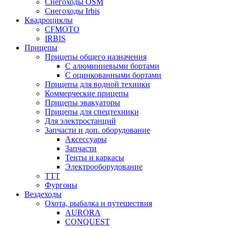
Снегоходы OSM
Снегоходы Irbis
Квадроциклы
CFMOTO
IRBIS
Прицепы
Прицепы общего назначения
С алюминиевыми бортами
С оцинкованными бортами
Прицепы для водной техники
Коммерческие прицепы
Прицепы эвакуаторы
Прицепы для спецтехники
Для электростанций
Запчасти и доп. оборудование
Аксессуары
Запчасти
Тенты и каркасы
Электрооборудование
ТТТ
Фургоны
Вездеходы
Охота, рыбалка и путешествия
AURORA
CONQUEST