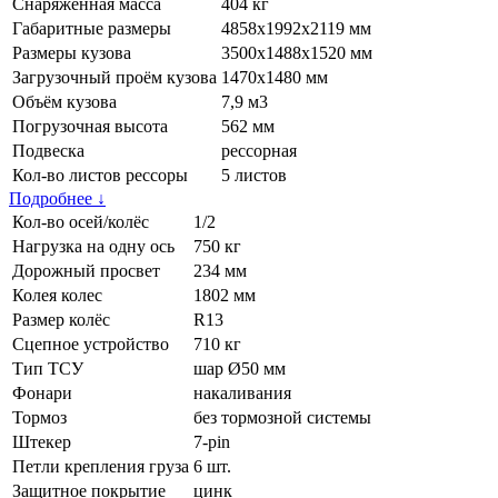
Снаряжённая масса
404 кг
Габаритные размеры
4858х1992х2119 мм
Размеры кузова
3500х1488х1520 мм
Загрузочный проём кузова
1470х1480 мм
Объём кузова
7,9 м3
Погрузочная высота
562 мм
Подвеска
рессорная
Кол-во листов рессоры
5 листов
Подробнее
↓
Кол-во осей/колёс
1/2
Нагрузка на одну ось
750 кг
Дорожный просвет
234 мм
Колея колес
1802 мм
Размер колёс
R13
Сцепное устройство
710 кг
Тип ТСУ
шар Ø50 мм
Фонари
накаливания
Тормоз
без тормозной системы
Штекер
7-pin
Петли крепления груза
6 шт.
Защитное покрытие
цинк