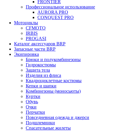
FRONTIER
Профессиональное использование
AURORA PRO
CONQUEST PRO
Мотоциклы
CFMOTO
IRBIS
PROGASI
Каталог аксессуаров BRP
Запасные части BRP
Экипировка
Брюки и полукомбинезоны
Гидрокостюмы
Защита тела
Изделия из флиса
Квадроциклетные костюмы
Кепки и шапки
Комбинезоны (моносьюты)
Куртки
Обувь
Очки
Перчатки
Повседневная одежда и джерси
Подшлемники
Спасательные жилеты